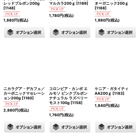
レッドブルボン200g
マルカラ200ｇ
[
1189
]
オーガニック200ｇ
[
1148
]
[
1168
]
1,780
円
(税込)
1,880
円
(税込)
1,980
円
(税込)
ニカラグア・デカフェ／
コロンビア・カンポ エ
ケニア・ガタイティ
カーボニックマセレーシ
ルモソ ピンクブルボン
AA200ｇ
[
1183
]
ョン200g
[
1160
]
ナチュラル ラズベリー
モスト100g
[
1158
]
1,840
円
(税込)
2,880
円
(税込)
1,760
円
(税込)