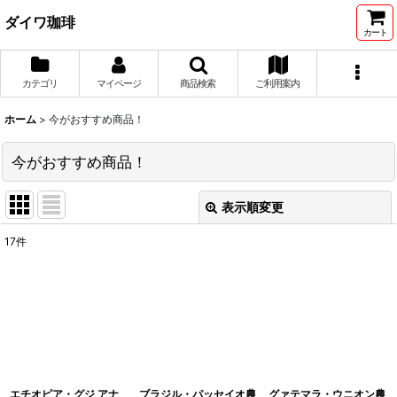
ダイワ珈琲
カート
カテゴリ
マイページ
商品検索
ご利用案内
ホーム
>
今がおすすめ商品！
今がおすすめ商品！
表示順変更
閉じる
17
件
表示数
:
並び順
:
絞り込む
エチオピア・グジ アナ
ブラジル・パッセイオ農
グァテマラ・ウニオン農