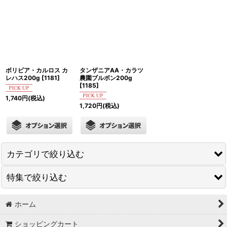
ボリビア・カルロス カ
タンザニアAA・カラツ
レハス200g
[
1181
]
農園ブルボン200g
[
1185
]
1,740
円
(税込)
1,720
円
(税込)
カテゴリで絞り込む
特集で絞り込む
ブレンディング
スペシャルクラス
ホーム
焙煎度合で選ぶ
ショッピングカート
品評会受賞／トップオブトップロット