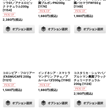
ソラG1／アナエロビッ
園ブルボンPN200g
園パカマラFW150ｇ
ク ナチュラル200g
[
1174
]
[
1149
]
[
1154
]
1,680
円
(税込)
1,980
円
(税込)
2,380
円
(税込)
コロンビア・フロリアー
インドネシア・スマトラ
コスタリカ・シュマバ／
ダASMUCAFE 200g
マンデリン アチェ／ア
アルトマン農園ブラック
[
1121
]
ルールバダ200g
[
1190
]
チェリーナチュラル
200g
[
1128
]
1,580
円
(税込)
1,880
円
(税込)
2,180
円
(税込)