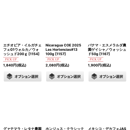
エチオピア・イルガチェ
Nicaragua COE 2025
パナマ・エスメラルダ農
フェG1ウォルカ／ウォ
Las Hortencias#13
園ゲイシャ／ウォッシュ
ッシュド200ｇ
[
1154
]
100g
[
1157
]
ド50g
[
1167
]
1,840
円
(税込)
2,080
円
(税込)
1,900
円
(税込)
グァテマラ・レタナ農園
ホンジュス・クラシック
メキシコ・デカフェJAS