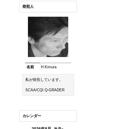
焙煎人
名前
H.Kimura
私が焙煎しています。
SCAA/CQI Q-GRADER
カレンダー
2026年8月
次月»