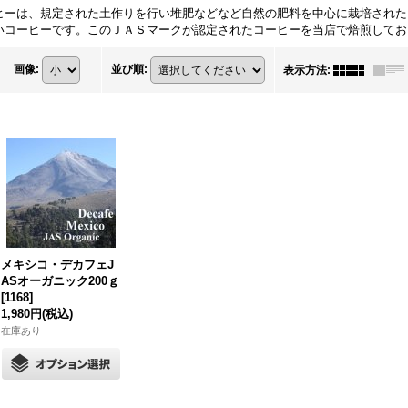
ヒーは、規定された土作りを行い堆肥などなど自然の肥料を中心に栽培された
いコーヒーです。このＪＡＳマークが認定されたコーヒーを当店で焙煎してお
画像
:
並び順
:
表示方法
:
メキシコ・デカフェJ
ASオーガニック200ｇ
[
1168
]
1,980円
(税込)
在庫あり