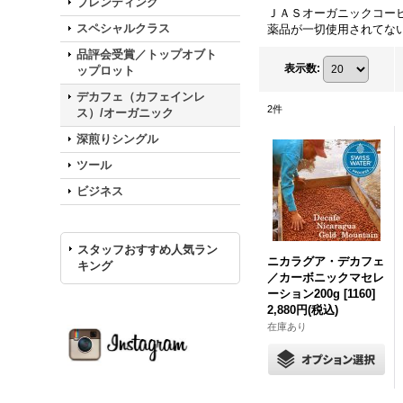
ブレンディング
ＪＡＳオーガニックコー
スペシャルクラス
薬品が一切使用されてな
品評会受賞／トップオブト
表示数
:
ップロット
デカフェ（カフェインレ
2
件
ス）/オーガニック
深煎りシングル
ツール
ビジネス
スタッフおすすめ人気ラン
ニカラグア・デカフェ
キング
／カーボニックマセレ
ーション200g
[
1160
]
2,880円
(税込)
在庫あり