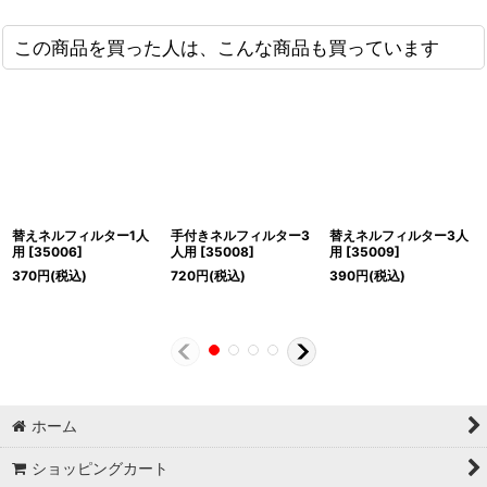
この商品を買った人は、こんな商品も買っています
替えネルフィルター1人
手付きネルフィルター3
替えネルフィルター3人
用
[
35006
]
人用
[
35008
]
用
[
35009
]
370
円
(税込)
720
円
(税込)
390
円
(税込)
ホーム
ショッピングカート