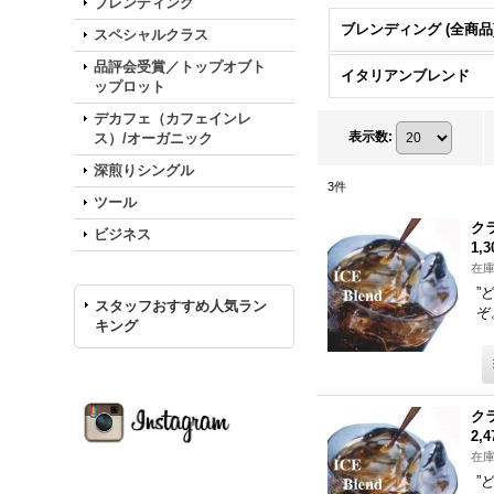
ブレンディング
ブレンディング (全商品
スペシャルクラス
品評会受賞／トップオブト
イタリアンブレンド
ップロット
デカフェ（カフェインレ
表示数
:
ス）/オーガニック
深煎りシングル
3
件
ツール
ク
ビジネス
1,
在
”
スタッフおすすめ人気ラン
ぞ
キング
ク
2,
在
”