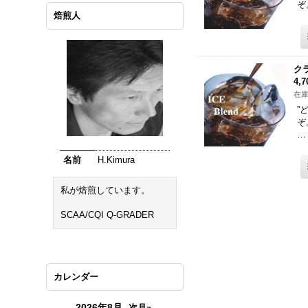
ぞ
焙煎人
ク
4,
在
”
ぞ
…
名前
H.Kimura
私が焙煎しています。
SCAA/CQI Q-GRADER
カレンダー
2026年8月
次月»