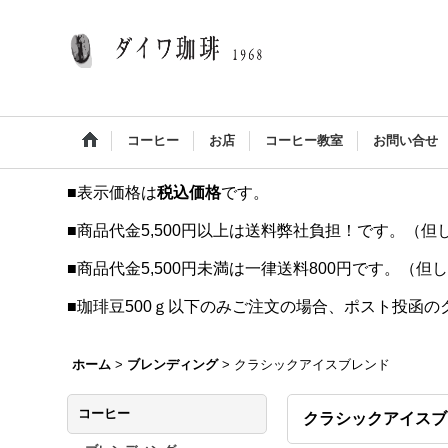
コーヒー
お店
コーヒー教室
お問い合せ
■表示価格は
税込価格
です。
■商品代金5,500円以上は送料弊社負担！です。（但
■商品代金5,500円未満は一律送料800円です。（但
■珈琲豆500ｇ以下のみご注文の場合、ポスト投函
ホーム
>
ブレンディング
>
クラシックアイスブレンド
コーヒー
クラシックアイスブ