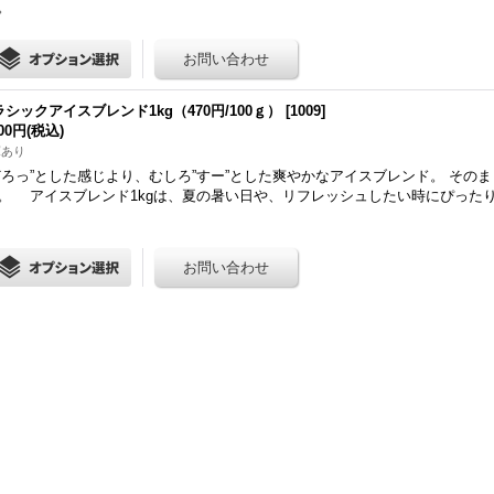
。
ラシックアイスブレンド1kg（470円/100ｇ）
[
1009
]
700円
(税込)
庫あり
どろっ”とした感じより、むしろ”すー”とした爽やかなアイスブレンド。 その
。 アイスブレンド1kgは、夏の暑い日や、リフレッシュしたい時にぴったりな