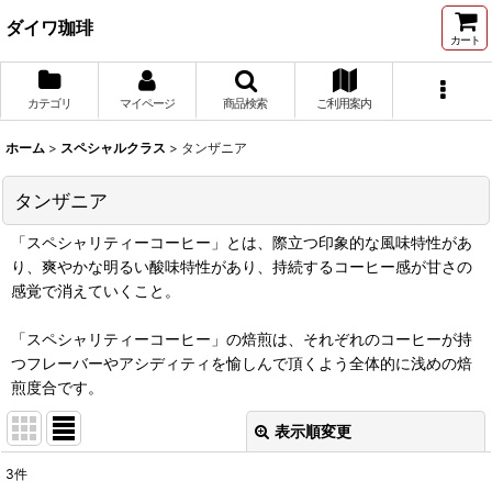
ダイワ珈琲
カート
カテゴリ
マイページ
商品検索
ご利用案内
ホーム
>
スペシャルクラス
>
タンザニア
タンザニア
「スペシャリティーコーヒー」とは、際立つ印象的な風味特性があ
り、爽やかな明るい酸味特性があり、持続するコーヒー感が甘さの
感覚で消えていくこと。
「スペシャリティーコーヒー」の焙煎は、それぞれのコーヒーが持
つフレーバーやアシディティを愉しんで頂くよう全体的に浅めの焙
煎度合です。
表示順変更
閉じる
3
件