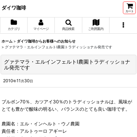
ダイワ珈琲
カート
カテゴリ
マイページ
商品検索
ご利用案内
ホーム
>
ダイワ珈琲からお客様へのお知らせ
>
グァテマラ・エルインフェルトⅠ農園トラディッショナル発売です
グァテマラ・エルインフェルトⅠ農園トラディッショナ
ル発売です
2010
11
30
年
月
日
ブルボン70％、カツアイ30％のトラディッショナルは、風味が
とても豊かで酸味の明るい、バランスのとても良い珈琲です。
農園名：エル・インヘルト・ウノ農園
責任者：アルトゥーロ アギーレ