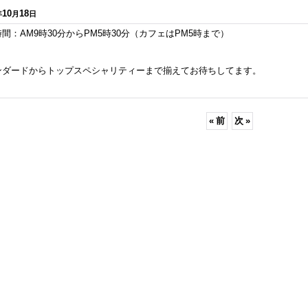
10
18
年
月
日
間：AM9時30分からPM5時30分（カフェはPM5時まで）
ンダードからトップスペシャリティーまで揃えてお待ちしてます。
«
前
次
»