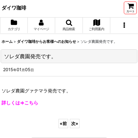
ダイワ珈琲
カート
カテゴリ
マイページ
商品検索
ご利用案内
ホーム
>
ダイワ珈琲からお客様へのお知らせ
>
ソレダ農園発売です。
ソレダ農園発売です。
2015
01
05
年
月
日
ソレダ農園グァテマラ発売です。
詳しくは⇒こちら
«
前
次
»