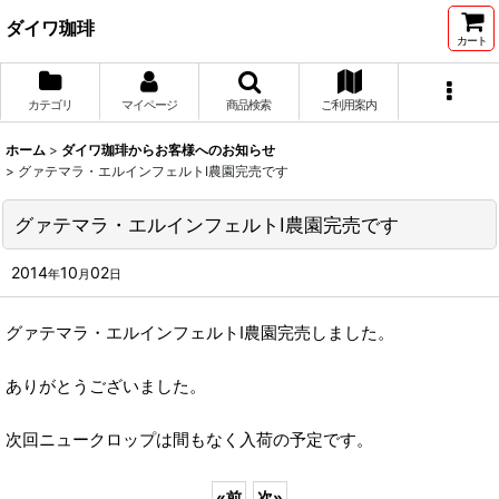
ダイワ珈琲
カート
カテゴリ
マイページ
商品検索
ご利用案内
ホーム
>
ダイワ珈琲からお客様へのお知らせ
>
グァテマラ・エルインフェルトⅠ農園完売です
グァテマラ・エルインフェルトⅠ農園完売です
2014
10
02
年
月
日
グァテマラ・エルインフェルトⅠ農園完売しました。
ありがとうございました。
次回ニュークロップは間もなく入荷の予定です。
«
前
次
»